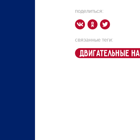
поделиться:
связанные теги:
двигательные н