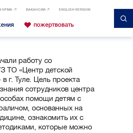
ФОРМА
ВАКАНСИИ
ENGLISH VERSION
жения
пожертвовать
ачали работу со
З ТО «Центр детской
в г. Туле. Цель проекта
 знания сотрудников центра
особах помощи детям с
раличом, основанных на
дицине, ознакомить их с
тодиками, которые можно