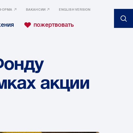
ФОРМА
ВАКАНСИИ
ENGLISH VERSION
жения
пожертвовать
Фонду
мках акции