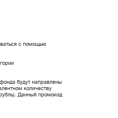
оваться с помощью
егории
.
фонда будут направлены
алентном количеству
 рубль). Данный промокод
.