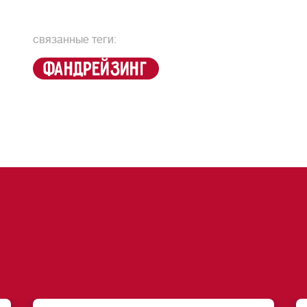
связанные теги:
фандрейзинг