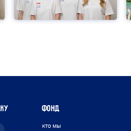
лку
ФОНД
кто мы