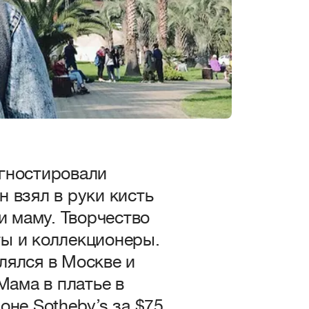
агностировали
 взял в руки кисть
и маму. Творчество
ы и коллекционеры.
лялся в Москве и
Мама в платье в
оне Sotheby’s за $75