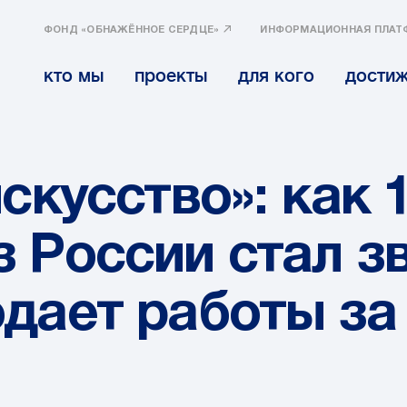
ФОНД «ОБНАЖЁННОЕ СЕРДЦЕ»
ИНФОРМАЦИОННАЯ ПЛАТ
кто мы
проекты
для кого
дости
искусство»: как 
 России стал з
одает работы з