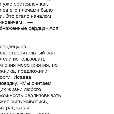
и уже состоялся как
и за его плечами было
и. Это стало началом
иновичем», —
Обнаженные сердца» Ася
сердец» из
благотворительный бал
отели использовать
ления мероприятия, но
дожника, предложили
орги. Исаева
поездку. «Мы считаем
их жизни любого
озможность реализовывать
жет быть живопись,
ит радость и
ями развития, перед