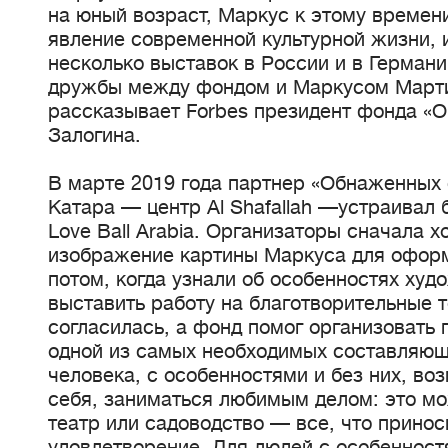
на юный возраст, Маркус к этому времен
явление современной культурной жизни, 
несколько выставок в России и в Германи
дружбы между фондом и Маркусом Март
рассказывает Forbes президент фонда «
Залогина.
В марте 2019 года партнер «Обнаженных 
Катара — центр Al Shafallah —устраивал 
Love Ball Arabia. Организаторы сначала х
изображение картины Маркуса для оформ
потом, когда узнали об особенностях ху
выставить работу на благотворительные т
согласилась, а фонд помог организовать 
одной из самых необходимых составляющ
человека, с особенностями и без них, в
себя, заниматься любимым делом: это мо
театр или садоводство — все, что принос
удовлетворение. Для людей с особенност