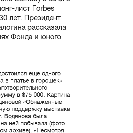
лонг-лист Forbes
30 лет. Президент
алогина рассказала
ях Фонда и юного
достоился еще одного
а в платье в горошек»
аготворительного
сумму в $75 000. Картина
одяновой «Обнаженные
ную поддержку выставке
у. Водянова была
 на ней побывала (фото
ом архиве). «Несмотря