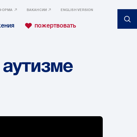
ФОРМА
ВАКАНСИИ
ENGLISH VERSION
жения
пожертвовать
 аутизме