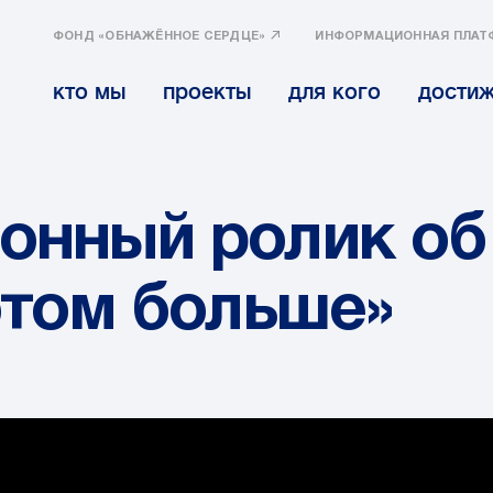
ФОНД «ОБНАЖЁННОЕ СЕРДЦЕ»
ИНФОРМАЦИОННАЯ ПЛАТ
кто мы
проекты
для кого
дости
нный ролик об
этом больше»