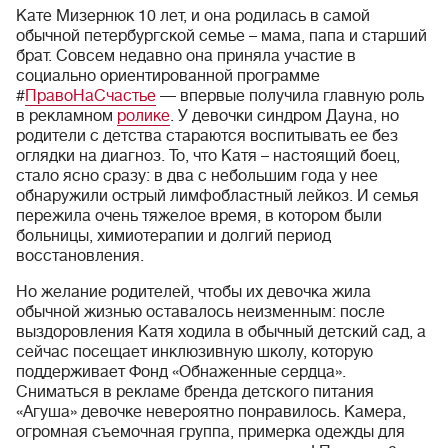
Кате Мизернюк 10 лет, и она родилась в самой
обычной петербургской семье – мама, папа и старший
брат. Совсем недавно она приняла участие в
социально ориентированной программе
#
ПравоНаСчастье
— впервые получила главную роль
в рекламном
ролике
. У девочки синдром Дауна, но
родители с детства стараются воспитывать ее без
оглядки на диагноз. То, что Катя – настоящий боец,
стало ясно сразу: в два с небольшим года у нее
обнаружили острый лимфобластный лейкоз. И семья
пережила очень тяжелое время, в котором были
больницы, химиотерапии и долгий период
восстановления.
Но желание родителей, чтобы их девочка жила
обычной жизнью оставалось неизменным: после
выздоровления Катя ходила в обычный детский сад, а
сейчас посещает инклюзивную школу, которую
поддерживает Фонд «Обнаженные сердца».
Сниматься в рекламе бренда детского питания
«Агуша» девочке невероятно понравилось. Камера,
огромная съемочная группа, примерка одежды для