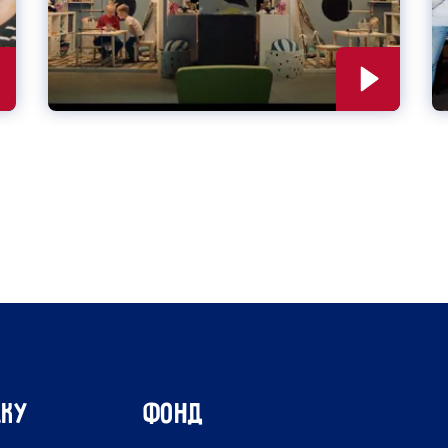
лку
ФОНД