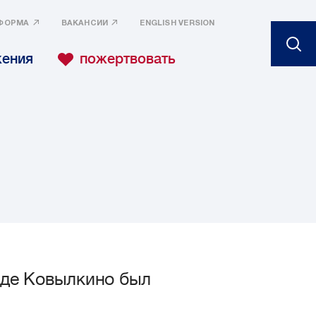
ФОРМА
ВАКАНСИИ
ENGLISH VERSION
жения
пожертвовать
оде Ковылкино был