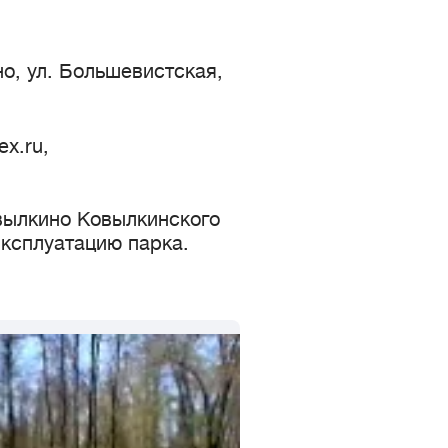
о, ул. Большевистская,
x.ru,
вылкино Ковылкинского
эксплуатацию парка.