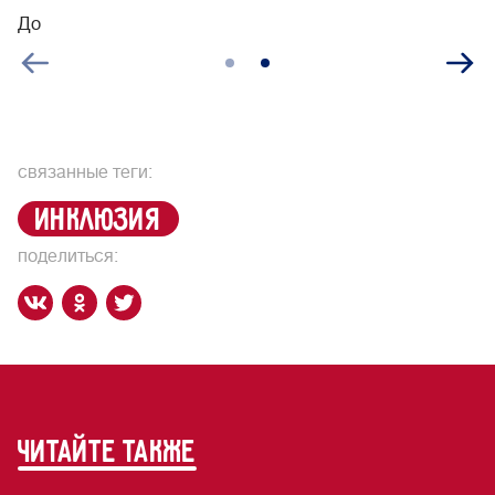
До
П
связанные теги:
инклюзия
поделиться:
читайте также