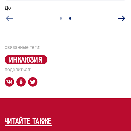
До
П
связанные теги:
инклюзия
поделиться:
читайте также