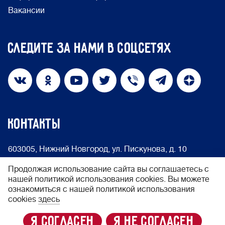
Вакансии
Следите за нами в соцсетях
КОНТАКТЫ
603005, Нижний Новгород, ул. Пискунова, д. 10
info@nakedheart.ru
8 (800) 500-66-75
Продолжая использование сайта вы соглашаетесь с
нашей политикой использования cookies. Вы можете
ознакомиться с нашей политикой использования
© 2024 Фонд «Обнажённые сердца»
cookies
здесь
Политика конфиденциальности
я согласен
я не согласен