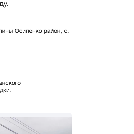
ду.
лины Осипенко район, с.
анского
адки.