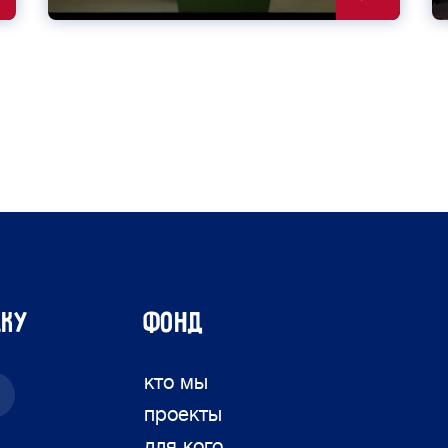
лку
ФОНД
кто мы
проекты
для кого