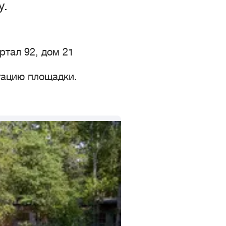
у.
артал 92, дом 21
тацию площадки.