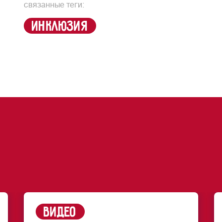
связанные теги:
инклюзия
Видео