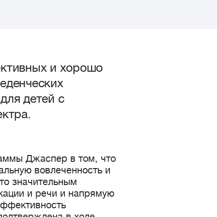
ективных и хорошо
веденческих
для детей с
ектра.
аммы Джаспер в том, что
альную вовлеченность и
что значительным
кации и речи и напрямую
Эффективность
подтверждена в ходе