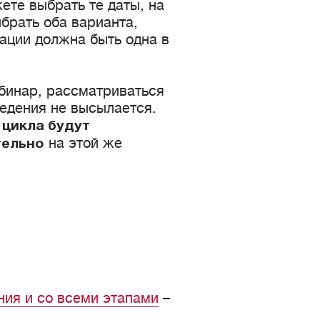
ете выбрать те даты, на
ыбрать оба варианта,
зации должна быть одна в
ебинар, рассматриваться
ведения не высылается.
 цикла будут
на этой же
тельно
ния и со всеми этапами
–