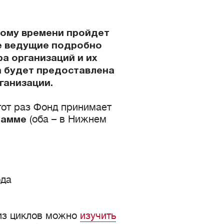
скому времени пройдет
е ведущие подробно
а организаций и их
а будет предоставлена
ганизации.
тот раз Фонд принимает
(оба – в Нижнем
рамме
ода
из циклов можно
изучить