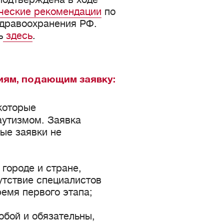
ческие рекомендации
по
дравоохранения РФ.
ь
здесь
.
иям, подающим заявку:
 которые
аутизмом. Заявка
ные заявки не
городе и стране,
утствие специалистов
емя первого этапа;
обой и обязательны,