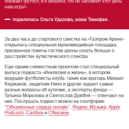
обожает футбол, и я уверена, что он запомнит этот день
навсегда!»
поделилась Ольга Удалова, мама Тимофея.
За два часа до стартового свистка на «Газпром Арене»
открылась специальная мультимедийная площадка,
призванная помочь гостям арены узнать больше о
расстройстве аутистического спектра.
Еще одним совместным проектом стал специальный
выпуск подкаста «Инклюзия и жизнь», в котором
ведущие футболисты клуба, такие как вратарь Михаил
Кержаков, защитник Нино и другие задают самые
разные вопросы об аутизме, а эксперты фонда —
Татьяна Морозова и Святослав Довбня — отвечают на
них. Послушать подкаст можно на платформе
“
Обнажённые сердца онлайн
”,
Яндекс.Музыка
,
Apple
Podcasts
,
Castbox
и
Сберзвук
.