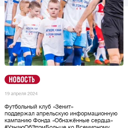
новость
19 апреля 2024
Футбольный клуб
«
Зенит»
поддержал апрельскую информационную
кампанию Фонда
«
Обнажённые сердца»
#УзнаюОбЭтомБольше ко Всемирному