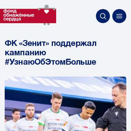
ФК «Зенит» поддержал
кампанию
#УзнаюОбЭтомБольше