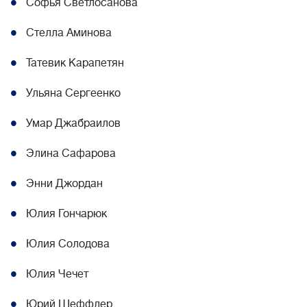
Софья Светлосанова
Стелла Аминова
Татевик Карапетян
Ульяна Сергеенко
Умар Джабраилов
Элина Сафарова
Энни Джордан
Юлия Гончарюк
Юлия Солодова
Юлия Чечет
Юрий Шеффлер